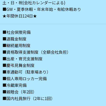
土・日・祝(会社カレンダーによる)
■GW・夏季休暇・年末年始・有給休暇あり
★年間休日124日★
■社会保険完備
■退職金制度
■継続雇用制度
■資格取得支援制度（全額会社負担）
■出産・育児支援制度
■慶弔見舞金制度
■車通勤可（駐車場あり）
■個人専用ロッカー完備
■冷蔵庫完備
■親睦会（年2回）
■国内社員旅行（2年に1回）