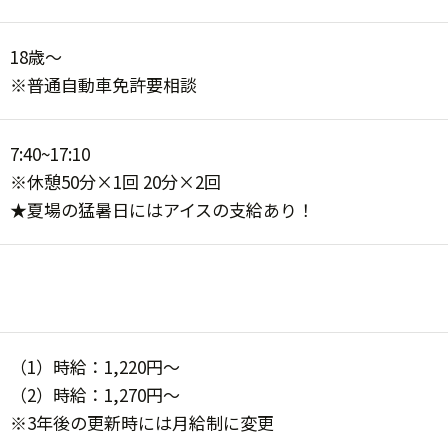
18歳～
※普通自動車免許要相談
7:40~17:10
※休憩50分×1回 20分×2回
★夏場の猛暑日にはアイスの支給あり！
（1）時給：1,220円〜
（2）時給：1,270円〜
※3年後の更新時には月給制に変更