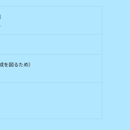
造
。
形成を図るため）