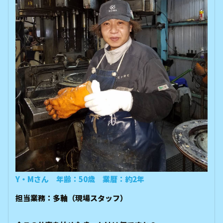
Y・Mさん 年齢：50歳 業暦：約2年
担当業務：多軸（現場スタッフ）