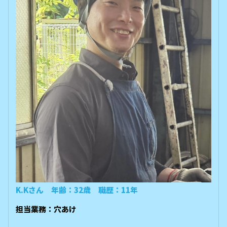
K.Kさん 年齢：32歳 職歴：11年
担当業務：穴あけ