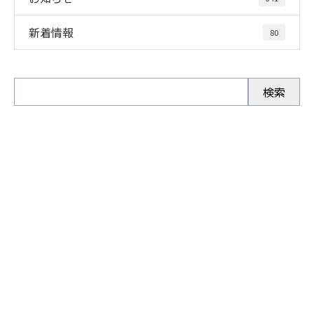
新着情報
80
お問い合わせ
お電話でのお問い合わせ
0280-92-3996
受付／9：00～19：00 ※［営業電話お断り］※