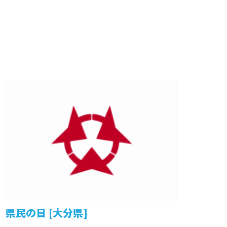
県民の日 [大分県]