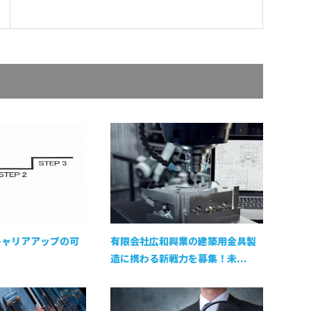
キャリアアップの可
有限会社広和興業の建築用金具製
造に携わる新戦力を募集！未...