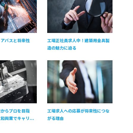
リアパスと将来性
工場正社員求人中！建築用金具製
造の魅力に迫る
験からプロを目指
工場求人への応募が将来性につな
和興業でキャリ...
がる理由