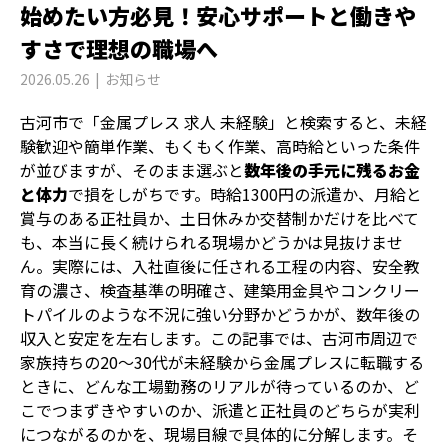
始めたい方必見！安心サポートと働きや
すさで理想の職場へ
2026.05.26
お知らせ
古河市で「金属プレス 求人 未経験」と検索すると、未経
験歓迎や簡単作業、もくもく作業、高時給といった条件
が並びますが、そのまま選ぶと
数年後の手元に残るお金
と体力
で損をしがちです。時給1300円の派遣か、月給と
賞与のある正社員か、土日休みか交替制かだけを比べて
も、本当に長く続けられる現場かどうかは見抜けませ
ん。実際には、入社直後に任される工程の内容、安全教
育の濃さ、検査基準の明確さ、建築用金具やコンクリー
トパイルのような不況に強い分野かどうかが、数年後の
収入と安定を左右します。この記事では、古河市周辺で
家族持ちの20〜30代が未経験から金属プレスに転職する
ときに、どんな工場勤務のリアルが待っているのか、ど
こでつまずきやすいのか、派遣と正社員のどちらが実利
につながるのかを、現場目線で具体的に分解します。そ