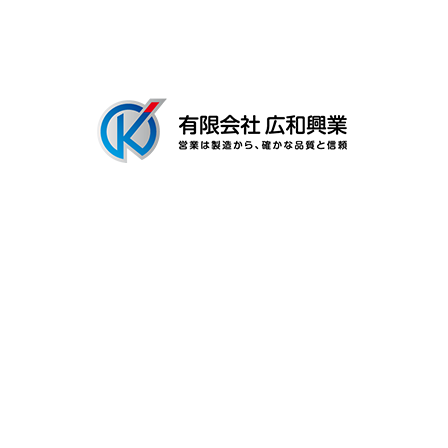
ブログ
〒306-0116
茨城県古河市新和田894-3
Googleマップで確認する
TEL：0280-92-3996 FAX：0280-92-3996
有限会社広和興業は茨城県古河市の工場で建築用金具の製造を行なう製
造業者です
プライバシーポリシー
Copyright © 有限会社広和興業. All rights reserved.