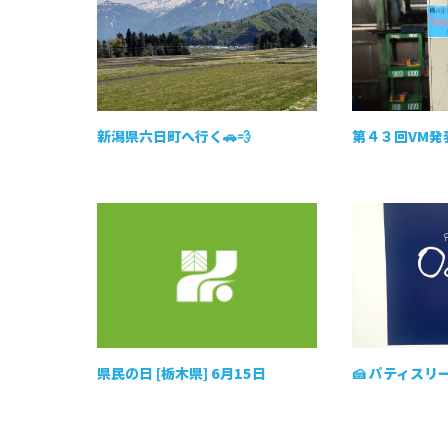
新潟県六日町へ行く🚗💨
第４３回VM発
県民の日 [栃木県] 6月15日
🍰 パティスリ