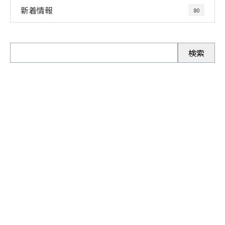
新着情報
80
お問い合わせ
お電話でのお問い合わせ
0280-92-3996
受付／9：00～19：00 ※［営業電話お断り］※