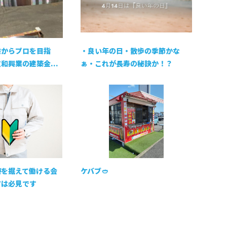
験からプロを目指
・良い年の日・散歩の季節かな
和興業の建築金...
ぁ・これが長寿の秘訣か！？
腰を据えて働ける会
ケバブ🥙
方は必見です