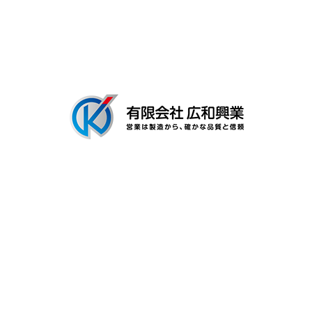
〒306-0116
茨城県古河市新和田894-3
Googleマップで確認する
TEL：0280-92-3996 FAX：0280-92-3996
有限会社広和興業は茨城県古河市の工場で建築用金具の