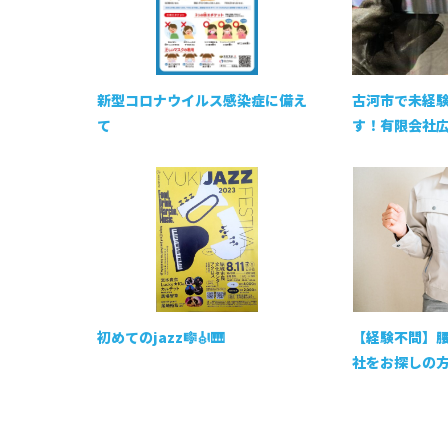
新型コロナウイルス感染症に備え
古河市で未経
て
す！有限会社広
初めてのjazz🎼🎻🎹
【経験不問】
社をお探しの