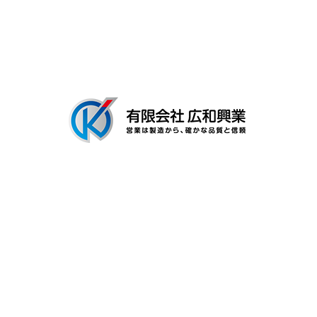
会社概要
ブログ
〒306-0116
茨城県古河市新和田894-3
Googleマップで確認する
TEL：0280-92-3996 FAX：0280-92-3996
有限会社広和興業は茨城県古河市の工場で建築用金具の製造を行なう製
造業者です
プライバシーポリシー
Copyright © 有限会社広和興業. All rights reserved.