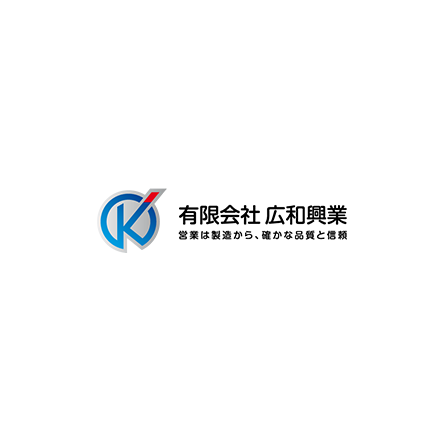
募集要項
会社概要
ブログ
〒306-0116
茨城県古河市新和田894-3
Googleマップで確認する
TEL：0280-92-3996 FAX：0280-92-3996
有限会社広和興業は茨城県古河市の工場で建築用金具の製造を行なう製
造業者です