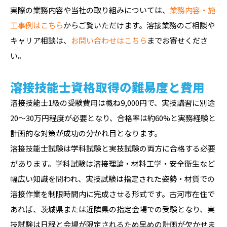
実際の業務内容や当社の取り組みについては、
業務内容・施
工事例はこちら
からご覧いただけます。溶接業務のご相談や
キャリア相談は、
お問い合わせはこちら
までお寄せくださ
い。
溶接技能士資格取得の難易度と費用
溶接技能士1級の受験費用は概ね9,000円で、実技講習に別途
20〜30万円程度が必要となり、合格率は約60%と実務経験と
計画的な対策が成功の分かれ目となります。
溶接技能士試験は学科試験と実技試験の両方に合格する必要
があります。学科試験は溶接理論・材料工学・安全衛生など
幅広い知識を問われ、実技試験は指定された姿勢・材質での
溶接作業を制限時間内に完成させる形式です。古河市在住で
あれば、茨城県または近隣県の指定会場での受験となり、実
技試験は日程と会場が限定されるため早めの計画が欠かせま