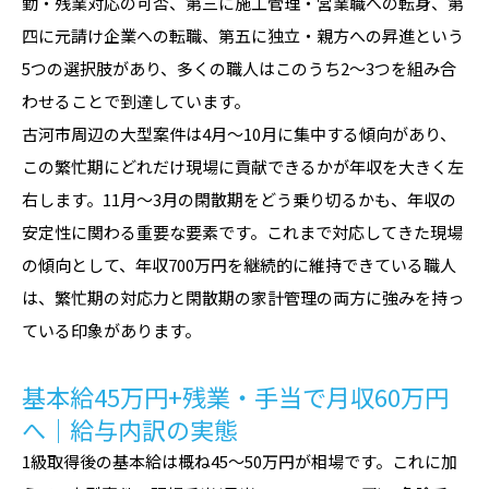
勤・残業対応の可否、第三に施工管理・営業職への転身、第
四に元請け企業への転職、第五に独立・親方への昇進という
5つの選択肢があり、多くの職人はこのうち2〜3つを組み合
わせることで到達しています。
古河市周辺の大型案件は4月〜10月に集中する傾向があり、
この繁忙期にどれだけ現場に貢献できるかが年収を大きく左
右します。11月〜3月の閑散期をどう乗り切るかも、年収の
安定性に関わる重要な要素です。これまで対応してきた現場
の傾向として、年収700万円を継続的に維持できている職人
は、繁忙期の対応力と閑散期の家計管理の両方に強みを持っ
ている印象があります。
基本給45万円+残業・手当で月収60万円
へ｜給与内訳の実態
1級取得後の基本給は概ね45〜50万円が相場です。これに加