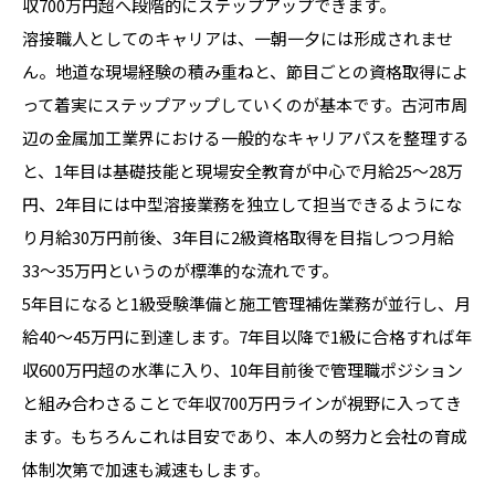
収700万円超へ段階的にステップアップできます。
溶接職人としてのキャリアは、一朝一夕には形成されませ
ん。地道な現場経験の積み重ねと、節目ごとの資格取得によ
って着実にステップアップしていくのが基本です。古河市周
辺の金属加工業界における一般的なキャリアパスを整理する
と、1年目は基礎技能と現場安全教育が中心で月給25〜28万
円、2年目には中型溶接業務を独立して担当できるようにな
り月給30万円前後、3年目に2級資格取得を目指しつつ月給
33〜35万円というのが標準的な流れです。
5年目になると1級受験準備と施工管理補佐業務が並行し、月
給40〜45万円に到達します。7年目以降で1級に合格すれば年
収600万円超の水準に入り、10年目前後で管理職ポジション
と組み合わさることで年収700万円ラインが視野に入ってき
ます。もちろんこれは目安であり、本人の努力と会社の育成
体制次第で加速も減速もします。