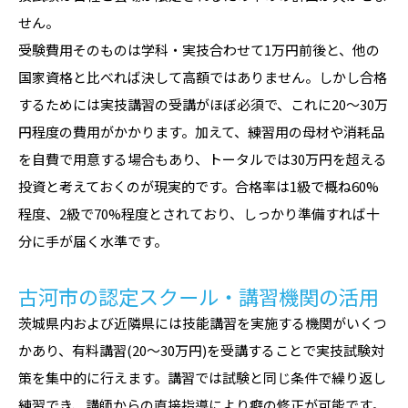
せん。
受験費用そのものは学科・実技合わせて1万円前後と、他の
国家資格と比べれば決して高額ではありません。しかし合格
するためには実技講習の受講がほぼ必須で、これに20〜30万
円程度の費用がかかります。加えて、練習用の母材や消耗品
を自費で用意する場合もあり、トータルでは30万円を超える
投資と考えておくのが現実的です。合格率は1級で概ね60%
程度、2級で70%程度とされており、しっかり準備すれば十
分に手が届く水準です。
古河市の認定スクール・講習機関の活用
茨城県内および近隣県には技能講習を実施する機関がいくつ
かあり、有料講習(20〜30万円)を受講することで実技試験対
策を集中的に行えます。講習では試験と同じ条件で繰り返し
練習でき、講師からの直接指導により癖の修正が可能です。