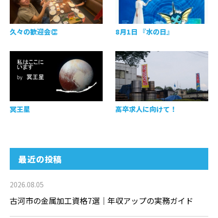
久々の歓迎会👏
8月1日 『水の日』
冥王星
高卒求人に向けて！
最近の投稿
2026.08.05
古河市の金属加工資格7選｜年収アップの実務ガイド