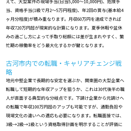
えて、大型案件の現場手当(日当5,000〜10,000円)、危険手
当、資格手当(1級で月2〜5万円程度)、年2回の賞与(基本給4
ヶ月分程度)が積み重なります。月収60万円を達成できれば
年収720万円超が現実的な計算になります。夏季休暇や盆休
みの過ごし方によって手取り総額には差が生まれやすく、繁
忙期の稼働率をどう最大化するかが鍵となります。
古河市内での転職・キャリアチェンジ戦
略
地元中堅企業で長期的な安定を選ぶか、関東圏の大型企業へ
転職して短期的な年収アップを狙うか、これは30代後半の職
人が直面する典型的な分岐点です。下請け企業から元請けへ
の転職で年収100万円超のアップも可能ですが、通勤負担や
現場文化の違いへの適応も必要になります。転職面接では、
3級→2級→1級という資格取得計画を明示することが評価に