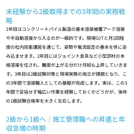
未経験から2級取得までの3年間の実務戦
略
1年目はコンクリートパイル製造の基本溶接――被覆アーク溶接
や半自動溶接――から入るのが一般的です。現場OJTと月1回程
度の社内技能講習を通じて、姿勢や電流設定の基本を体に染
み込ませます。2年目にはジョイント金具など小型部材の本
格溶接を任され、難度が上がる分だけ月給も上昇していきま
す。3年目は2級試験対策と現場実務の両立が課題となり、こ
の3年間で溶接職人としての基礎が完成します。実は、この3
年間で妥協せず幅広い作業を経験しておくかどうかが、後年
の1級試験合格率を大きく左右します。
2級から1級へ｜施工管理職への昇進と年
収急増の時期