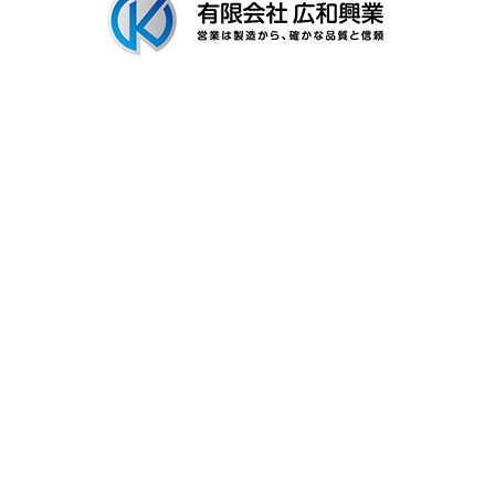
〒306-0116
茨城県古河市新和田894-3
Googleマップで確認する
TEL：0280-92-3996 FAX：0280-92-3996
有限会社広和興業は茨城県古河市の工場で建築用金具の製造を行なう製
造業者です
プライバシーポリシー
Copyright © 有限会社広和興業. All rights reserved.
ホーム
電話
メール
マップ