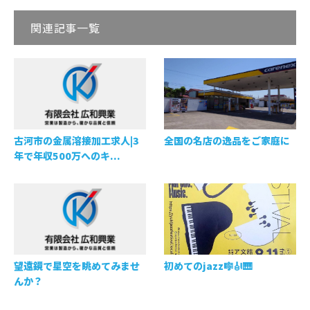
関連記事一覧
古河市の金属溶接加工求人|3
全国の名店の逸品をご家庭に
年で年収500万へのキ...
望遠鏡で星空を眺めてみませ
初めてのjazz🎼🎻🎹
んか？