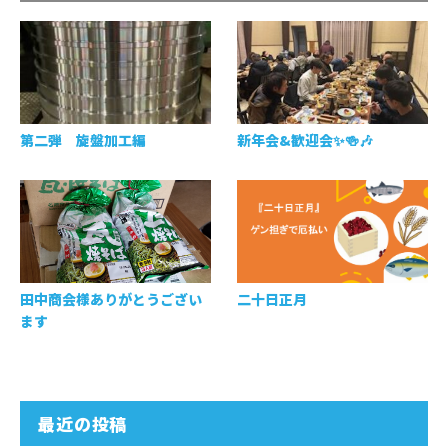
第二弾 旋盤加工編
新年会&歓迎会✨🍻🎶
田中商会様ありがとうござい
二十日正月
ます
最近の投稿