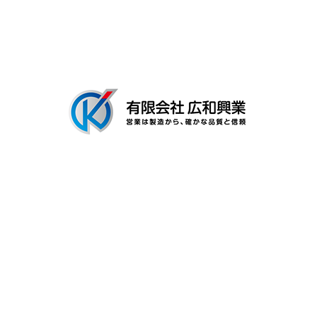
会社概要
ブログ
〒306-0116
茨城県古河市新和田894-3
Googleマップで確認する
TEL：0280-92-3996 FAX：0280-92-3996
有限会社広和興業は茨城県古河市の工場で建築用金具の製造を行なう製
造業者です
プライバシーポリシー
Copyright © 有限会社広和興業. All rights reserved.