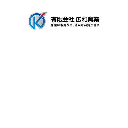
〒306-0116
茨城県古河市新和田894-3
Googleマップで確認する
TEL：0280-92-3996 FAX：0280-92-3996
有限会社広和興業は茨城県古河市の工場で建築用金具の製造を行なう製
造業者です
プライバシーポリシー
Copyright © 有限会社広和興業. All rights reserved.