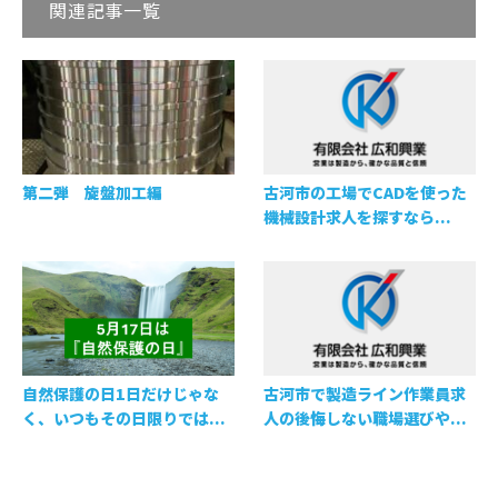
関連記事一覧
第二弾 旋盤加工編
古河市の工場でCADを使った
機械設計求人を探すなら...
自然保護の日1日だけじゃな
古河市で製造ライン作業員求
く、いつもその日限りでは...
人の後悔しない職場選びや...