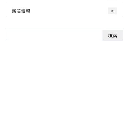
新着情報
80
お問い合わせ
お電話でのお問い合わせ
0280-92-3996
受付／9：00～19：00 ※［営業電話お断り］※