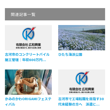
関連記事一覧
古河市のコンクリートパイル
ひたち海浜公園
施工管理｜年収600万円...
かみのかわORIGAMIフェステ
古河市で工場転職を目指す30
ィバル
代未経験の方へ 派遣に...