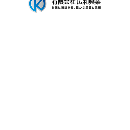
〒306-0116
茨城県古河市新和田894-3
Googleマップで確認する
TEL：0280-92-3996 FAX：0280-92-3996
有限会社広和興業は茨城県古河市の工場で建築用金具の製造を行なう製
造業者です
プライバシーポリシー
Copyright © 有限会社広和興業. All rights reserved.
ホーム
電話
メール
マップ