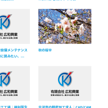
や設備メンテナンス
秋の桜🌸
に読みたい、...
加工工場｜福利厚生
古河市の精密加工求人｜CAD/CAM