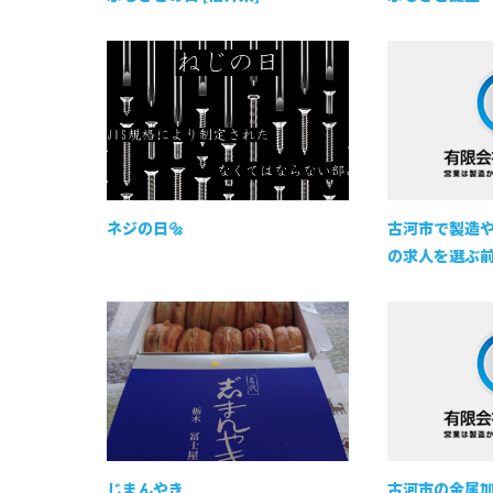
ネジの日🔩
古河市で製造
の求人を選ぶ前
じまんやき
古河市の金属